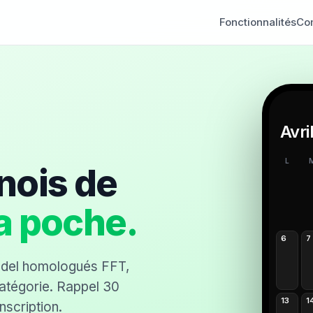
Fonctionnalités
Co
Avri
L
nois de
a poche.
6
7
adel homologués FFT,
catégorie. Rappel 30
13
1
nscription.