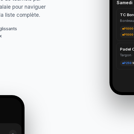
Samedi 
Balaie pour naviguer
la liste complète.
TC Bor
Bordeau
glissants
P1000
x
P1000
Padel 
Targon ·
P250
·
M
×