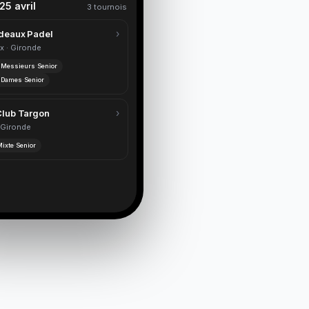
25 avril
3 tournois
›
deaux Padel
x · Gironde
·
Messieurs
·
Senior
·
Dames
·
Senior
›
Club Targon
 Gironde
ixte
·
Senior