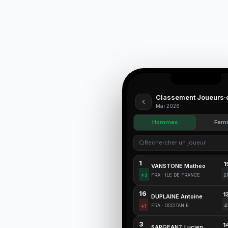
Classement Joueurs·
Mai 2026
Hommes
Fem
Rechercher un joueur
1
1
VANSTONE Mathéo
FRA · ILE DE FRANCE
2
↑2
16
1
DUPLAINE Antoine
FRA · OCCITANIE
4
↓1
3
1
SARGEANT Lucien