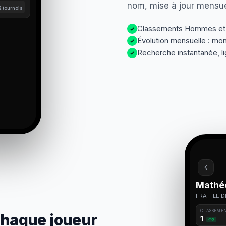
nom, mise à jour mensue
2 tournois
Classements Hommes e
✓
Évolution mensuelle : mo
✓
Recherche instantanée, li
✓
Mathé
FRA · ILE 
CLASSEME
chaque joueur
1
↑2