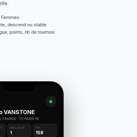
lle.
t Femmes
nte, descend ou stable
gue, points, nb de tournois
o VANSTONE
DE FRANCE · TC PARIS 16
NT
MEILLEUR
FIP
1
158