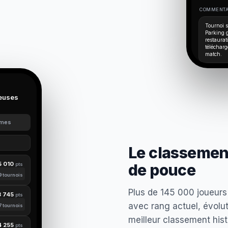
COMMENTA
Tournoi s
Parking g
restaurat
télécharg
match.
euses
mes
Le classement
5 010
de pouce
pts
9 tournois
Plus de 145 000 joueurs
3 745
pts
avec rang actuel, évolut
7 tournois
meilleur classement his
4 255
pts