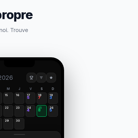
propre
rnoi. Trouve
2026
M
J
V
S
D
15
16
17
18
19
5
7
3
22
23
24
25
26
4
8
5
29
30