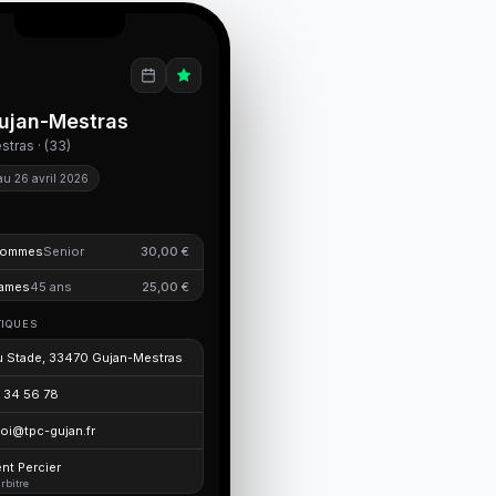
ujan-Mestras
tras · (33)
au 26 avril 2026
ommes
Senior
30,00 €
ames
45 ans
25,00 €
TIQUES
u Stade, 33470 Gujan-Mestras
 34 56 78
oi@tpc-gujan.fr
nt Percier
rbitre