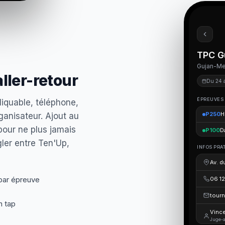
TPC G
Gujan-Mes
aller-retour
Du 24 
ÉPREUVES
iquable, téléphone,
P250
H
ganisateur. Ajout au
pour ne plus jamais
P100
D
gler entre Ten'Up,
INFOS PRA
Av. d
 par épreuve
06 12
tourn
n tap
Vince
Juge-a