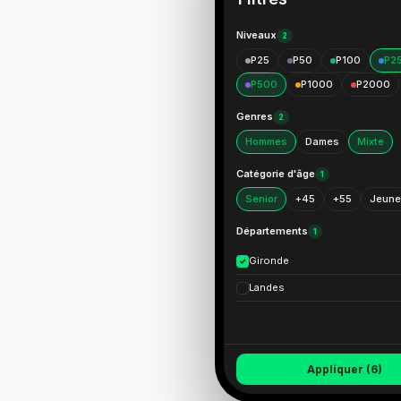
Niveaux
2
P25
P50
P100
P2
P500
P1000
P2000
Genres
2
Hommes
Dames
Mixte
Catégorie d'âge
1
Senior
+45
+55
Jeune
Départements
1
Gironde
✓
Landes
Appliquer (6)