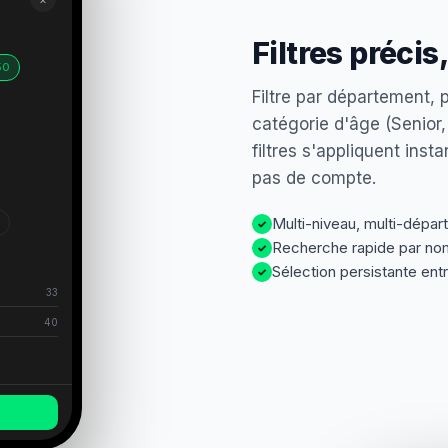
Filtres préci
50
Filtre par département, 
catégorie d'âge (Senior,
filtres s'appliquent in
pas de compte.
Multi-niveau, multi-dépa
✓
Recherche rapide par no
✓
Sélection persistante ent
✓
33
40