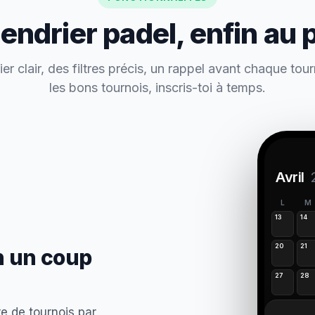
lendrier padel, enfin au 
er clair, des filtres précis, un rappel avant chaque tou
les bons tournois, inscris-toi à temps.
Avril
L
M
13
14
20
21
n un coup
27
28
e de tournois par