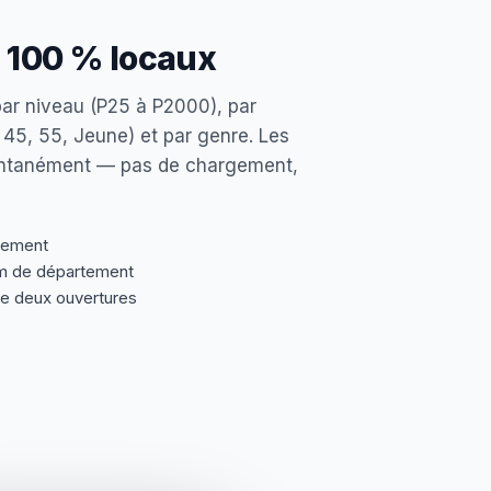
s, 100 % locaux
par niveau (P25 à P2000), par
 45, 55, Jeune) et par genre. Les
stantanément — pas de chargement,
rtement
m de département
re deux ouvertures