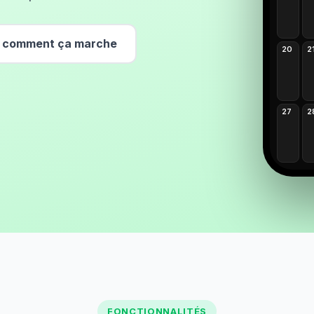
r comment ça marche
20
2
27
2
FONCTIONNALITÉS