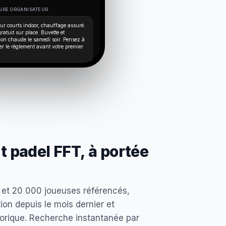
IRE ORGANISATEUR
ur courts indoor, chauffage assuré.
ratuit sur place. Buvette et
ion chaude le samedi soir. Pensez à
er le règlement avant votre premier
 padel FFT, à portée
 et 20 000 joueuses référencés,
ion depuis le mois dernier et
torique. Recherche instantanée par